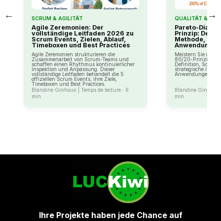
←
→
SCRUM & AGILITÄT
QUALITÄT & LEA
Agile Zeremonien: Der
Pareto-Diagr
vollständige Leitfaden 2026 zu
Prinzip: Defini
Scrum Events, Zielen, Ablauf,
Methode, Inte
Timeboxen und Best Practices
Anwendungen
Agile Zeremonien strukturieren die
Meistern Sie das 
Zusammenarbeit von Scrum-Teams und
80/20-Prinzip im 
schaffen einen Rhythmus kontinuierlicher
Definition, Schrit
Inspektion und Anpassung. Dieser
strategische Interp
vollständige Leitfaden behandelt die 5
Anwendungen.
offiziellen Scrum Events, ihre Ziele,
Timeboxen und Best Practices.
Blandine Ginhoux | Temps de lecture : 6
Blandine Ginhoux |
min
min
Ihre Projekte haben jede Chance auf