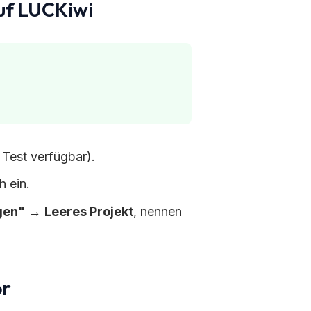
auf LUCKiwi
Test verfügbar).
h ein.
gen"
→
Leeres Projekt
, nennen
or