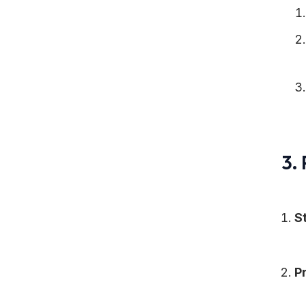
3.
S
Pr