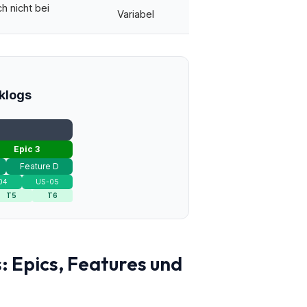
ch nicht bei
Variabel
klogs
Epic 3
Feature D
04
US-05
T5
T6
: Epics, Features und