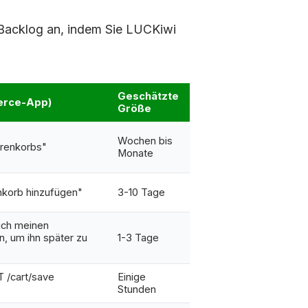
 Backlog an, indem Sie LUCKiwi
Geschätzte
erce-App)
Größe
Wochen bis
renkorbs"
Monate
korb hinzufügen"
3-10 Tage
ich meinen
, um ihn später zu
1-3 Tage
 /cart/save
Einige
Stunden