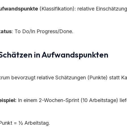
ufwandspunkte
(Klassifikation): relative Einschätzun
tatus
: To Do/In Progress/Done.
 Schätzen in Aufwandspunkten
crum bevorzugt relative Schätzungen (Punkte) statt K
ispiel:
In einem 2-Wochen-Sprint (10 Arbeitstage) lie
 Punkt = ½ Arbeitstag.