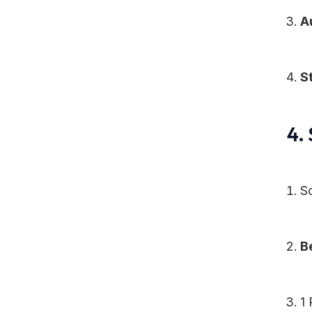
A
S
4.
S
Be
1