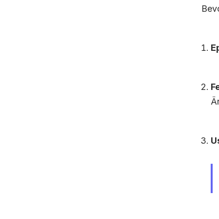
Bevo
E
F
Ä
U