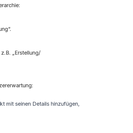
erarchie:
ung“.
 z.B. „Erstellung/
tzererwartung:
kt mit seinen Details hinzufügen
,