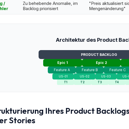
g /
Zu behebende Anomalie, im
"Preis aktualisiert si
hler
Backlog priorisiert
Mengenänderung"
Architektur des Product Bac
PRODUCT BACKLOG
Epic 1
Epic 2
Feature A
Feature B
Feature C
US-01
US-02
US-03
US-
T1
T2
T3
T4
rukturierung Ihres Product Backlogs
er Stories