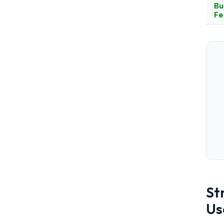
Bu
Fe
St
Us