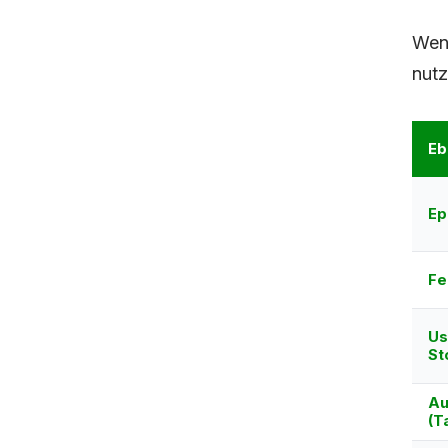
Wend
nutz
Eb
Ep
Fe
Us
St
Au
(T