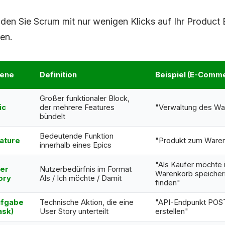
en Sie Scrum mit nur wenigen Klicks auf Ihr Product
en.
ene
Definition
Beispiel (E-Comm
Großer funktionaler Block,
ic
der mehrere Features
"Verwaltung des Wa
bündelt
Bedeutende Funktion
ature
"Produkt zum Waren
innerhalb eines Epics
"Als Käufer möchte 
er
Nutzerbedürfnis im Format
Warenkorb speichern
ory
Als / Ich möchte / Damit
finden"
fgabe
Technische Aktion, die eine
"API-Endpunkt POST
ask)
User Story unterteilt
erstellen"