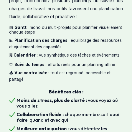
projet, coordonniez plusieurs plannings ou suiviez les
charges de travail, nos outils favorisent une planification
fluide, collaborative et proactive :
📅
Gantt :
mono ou multi-projets pour planifier visuellement
chaque étape
📊
Planification des charges :
équilibrage des ressources
et ajustement des capacités
🗒️
Calendrier :
vue synthétique des tâches et événements
⏰
Suivi du temps :
efforts réels pour un planning affiné
📥
Vue centralisée :
tout est regroupé, accessible et
partagé
Bénéfices clés :
Moins de stress, plus de clarté :
vous voyez où
vous allez
Collaboration fluide :
chaque membre sait quoi
faire, quand et avec qui
Meilleure anticipation :
vous détectez les