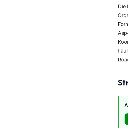
Die
Orga
Form
Aspe
Koor
häuf
Road
St
A