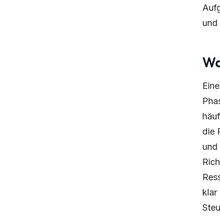
Aufg
und 
Wa
Ein
Phas
häuf
die 
und 
Rich
Ress
klar
Steu