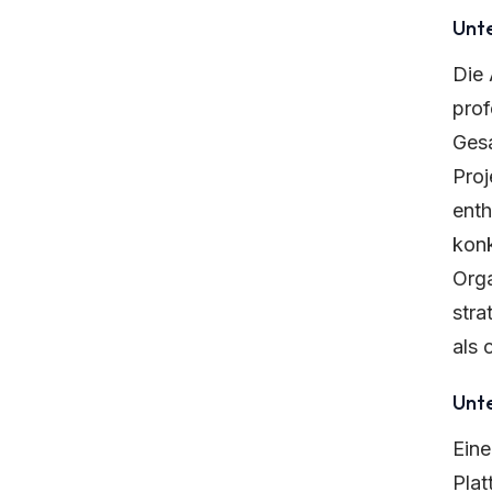
Unt
Die
prof
Gesa
Proj
enth
konk
Orga
stra
als 
Unt
Ein
Plat