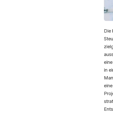
Die
Steu
ziel
auss
eine
in e
Mana
eine
Proj
stra
Ents