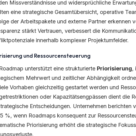
en Missverständnisse und widersprüchliche Erwartung
lten eine strategische Gesamtübersicht, operative Tea
lge der Arbeitspakete und externe Partner erkennen ve
sparenz stärkt Vertrauen, verbessert die Kommunikati
liktpotenziale innerhalb komplexer Projektumfelder.
orisierung und Ressourcensteuerung
Roadmap unterstützt eine strukturierte
Priorisierung
,
tegischem Mehrwert und zeitlicher Abhängigkeit ordne
iele Vorhaben gleichzeitig gestartet werden und Ressour
etrestriktionen oder Kapazitätsengpässen dient die 
strategische Entscheidungen. Unternehmen berichten v
25 %, wenn Roadmaps konsequent zur Ressourcensteu
ematische Priorisierung erhöht die strategische Fokuss
ungsverluste.