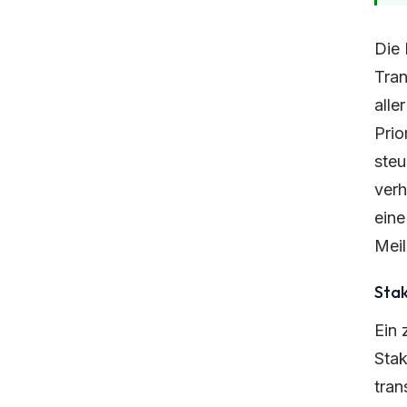
Die 
Tran
alle
Prio
steu
verh
eine
Meil
Sta
Ein 
Stak
tran