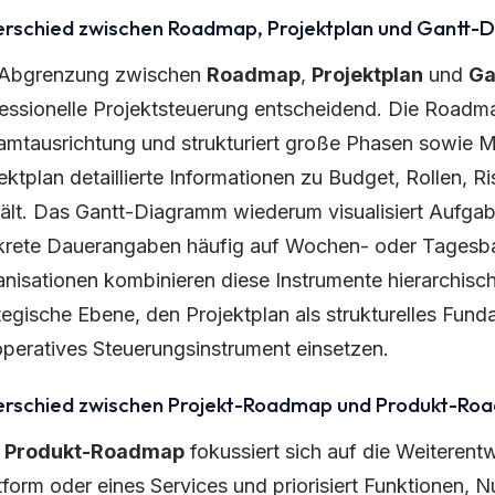
erschied zwischen Roadmap, Projektplan und Gantt
 Abgrenzung zwischen
Roadmap
,
Projektplan
und
Ga
essionelle Projektsteuerung entscheidend. Die Roadmap
mtausrichtung und strukturiert große Phasen sowie M
ektplan detaillierte Informationen zu Budget, Rollen, 
ält. Das Gantt-Diagramm wiederum visualisiert Aufgab
rete Dauerangaben häufig auf Wochen- oder Tagesbas
nisationen kombinieren diese Instrumente hierarchisc
tegische Ebene, den Projektplan als strukturelles Fu
operatives Steuerungsinstrument einsetzen.
erschied zwischen Projekt-Roadmap und Produkt-Ro
e
Produkt-Roadmap
fokussiert sich auf die Weiterent
tform oder eines Services und priorisiert Funktionen,