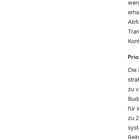
werd
erha
Abfo
Tran
Konf
Pri
Die 
stra
zu v
Budg
für 
zu 
syst
Reib