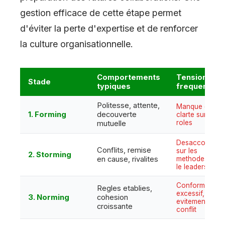
gestion efficace de cette étape permet
d'éviter la perte d'expertise et de renforcer
la culture organisationnelle.
Comportements
Tensions
Stade
typiques
frequentes
Politesse, attente,
Manque de
1. Forming
decouverte
clarte sur les
roles
mutuelle
Desaccords
Conflits, remise
sur les
2. Storming
en cause, rivalites
methodes et
le leadership
Conformisme
Regles etablies,
excessif,
3. Norming
cohesion
evitement du
croissante
conflit