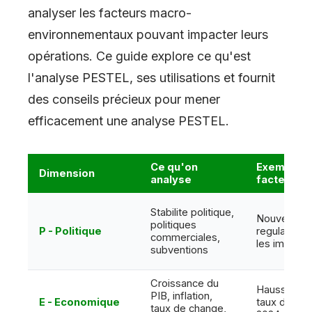
analyser les facteurs macro-
environnementaux pouvant impacter leurs
opérations. Ce guide explore ce qu
'
est
l
'
analyse PESTEL, ses utilisations et fournit
des conseils précieux pour mener
efficacement une analyse PESTEL.
Ce qu'on
Exemple d
Dimension
analyse
facteur
Stabilite politique,
Nouvelles
politiques
P - Politique
regulations 
commerciales,
les importa
subventions
Croissance du
Hausse de
PIB, inflation,
E - Economique
taux d'inter
taux de change,