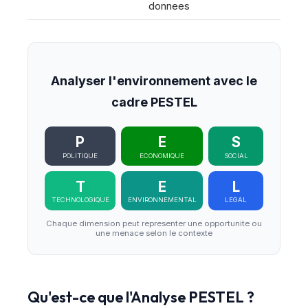
donnees
Analyser l'environnement avec le
cadre PESTEL
P
E
S
POLITIQUE
ECONOMIQUE
SOCIAL
T
E
L
TECHNOLOGIQUE
ENVIRONNEMENTAL
LEGAL
Chaque dimension peut representer une opportunite ou
une menace selon le contexte
Qu
'
est-ce que l
'
Analyse PESTEL ?