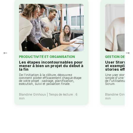
←
→
PRODUCTIVITÉ ET ORGANISATION
GESTION DE PRO
Les étapes incontournables pour
User Story : d
mener à bien un projet du début à
et exemples p
la fin
stories effica
De l’initiation à la clôture, découvrez
Une user story est 
comment piloter efficacement chaque étape
simple d'une foncti
de votre projet : cadrage, planification,
de l'utilisateur fina
exécution, suivi et passation finale.
Scrum.
Blandine Ginhoux | Temps de lecture : 6
Blandine Ginhoux |
min
min