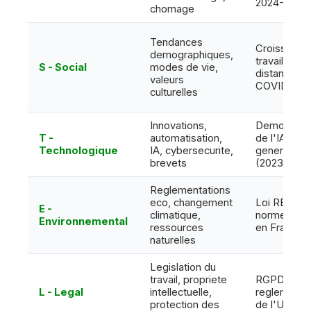
2024-2025
chomage
Tendances
Croissance
demographiques,
travail a
S - Social
modes de vie,
distance po
valeurs
COVID
culturelles
Innovations,
Democratis
T -
automatisation,
de l'IA
Technologique
IA, cybersecurite,
generative
brevets
(2023-2026
Reglementations
eco, changement
Loi RE2020
E -
climatique,
normes car
Environnemental
ressources
en France
naturelles
Legislation du
travail, propriete
RGPD et
L - Legal
intellectuelle,
reglements
protection des
de l'UE