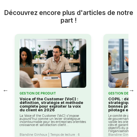
Découvrez encore plus d'articles de notre
part !
←
→
GESTION DE PRODUIT
GESTION DE PRO
Voice of the Customer (VoC) :
COPIL : définit
définition, stratégie et méthode
stratégique, 
complète pour exploiter la voix
bonnes pratiq
du client en 2026
pilotage en 2
La Voice of the Customer (VoC) s'impose
Le comité de pilota
aujourd'hui comme un levier stratégique
de gouvernance stra
incontournable pour les entreprises orientées
valide les orientati
croissance et satisfaction client...
clés et garantit l'a
objectifs du projet e
l'organisation.
Blandine Ginhoux | Temps de lecture : 6
Blandine Ginhoux |