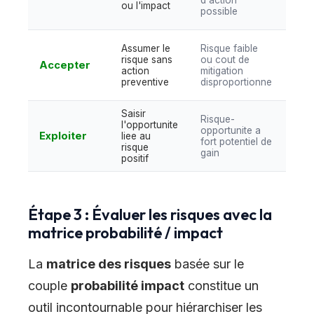
d'action
ou l'impact
red
possible
tech
Cons
Assumer le
Risque faible
une 
risque sans
ou cout de
Accepter
budg
action
mitigation
de
preventive
disproportionne
con
Saisir
Acce
Risque-
l'opportunite
livr
opportunite a
Exploiter
liee au
capt
fort potentiel de
risque
mar
gain
positif
eme
Étape 3 : Évaluer les risques avec la
matrice probabilité / impact
La
matrice des risques
basée sur le
couple
probabilité impact
constitue un
outil incontournable pour hiérarchiser les