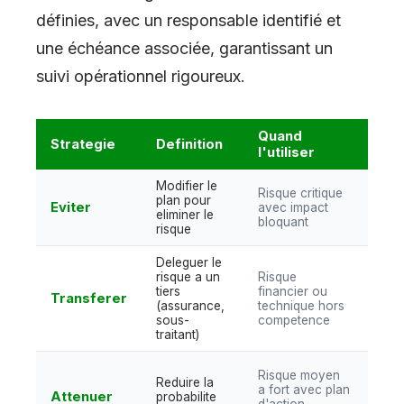
définies, avec un responsable identifié et
une échéance associée, garantissant un
suivi opérationnel rigoureux.
Quand
Exe
Strategie
Definition
l'utiliser
con
Modifier le
Cha
Risque critique
plan pour
four
Eviter
avec impact
eliminer le
uniq
bloquant
risque
le p
Deleguer le
Ass
risque a un
Risque
proj
tiers
financier ou
Transferer
clau
(assurance,
technique hors
cont
sous-
competence
de p
traitant)
Test
Risque moyen
Reduire la
anti
a fort avec plan
Attenuer
probabilite
prot